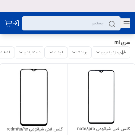
سری mi
پربازدیدترین
برندها
قیمت
دسته‌بندی
فقط م
گلس فنی شیائومی note8pro
گلس فنی شیائومی redmi9a/9c