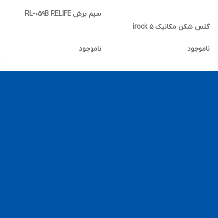
سیم برش RL-059B RELIFE
گلس شکن مکانیک irock 5
ناموجود
ناموجود