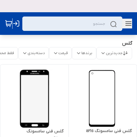
گلس
جدیدترین
برندها
قیمت
دسته‌بندی
فقط محص
گلس فنی سامسونگ a21s
گلس فنی سامسونگ